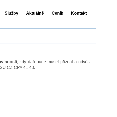
vod
Služby
Aktuálně
Ceník
Kontakt
vinnosti
, kdy daň bude muset přiznat a odvést
i ČSÚ CZ-CPA 41-43.