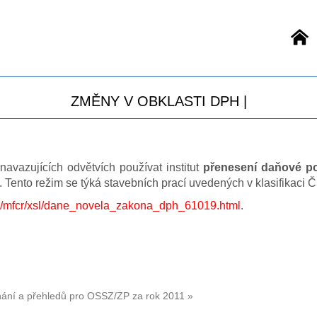
Ú
ZMĚNY V OBKLASTI DPH |
navazujících odvětvích používat institut
přenesení daňové po
 Tento režim se týká stavebních prací uvedených v klasifikac
g/mfcr/xsl/dane_novela_zakona_dph_61019.html
.
nání a přehledů pro OSSZ/ZP za rok 2011 »