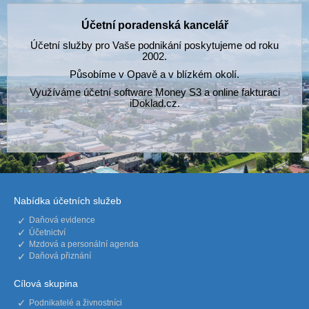
Účetní poradenská kancelář
Účetní služby pro Vaše podnikání poskytujeme od roku
2002.
Působíme v Opavě a v blízkém okolí.
Využíváme účetní software Money S3 a online fakturaci
iDoklad.cz.
Nabídka účetních služeb
Daňová evidence
Účetnictví
Mzdová a personální agenda
Daňová přiznání
Cílová skupina
Podnikatelé a živnostníci