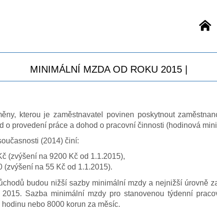
Ú
MINIMÁLNÍ MZDA OD ROKU 2015 |
dměny, kterou je zaměstnavatel povinen poskytnout zaměstna
d o provedení práce a dohod o pracovní činnosti (hodinová min
oučasnosti (2014) činí:
č (zvýšení na 9200 Kč od 1.1.2015),
 (zvýšení na 55 Kč od 1.1.2015).
důchodů budou nižší sazby minimální mzdy a nejnižší úrovně
e 2015. Sazba minimální mzdy pro stanovenou týdenní pracov
a hodinu nebo 8000 korun za měsíc.