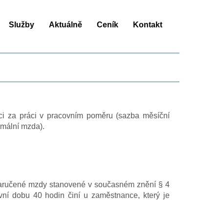
vod
Služby
Aktuálně
Ceník
Kontakt
nci za práci v pracovním poměru (sazba měsíční
imální mzda).
 zaručené mzdy stanovené v současném znění § 4
ní dobu 40 hodin činí u zaměstnance, který je