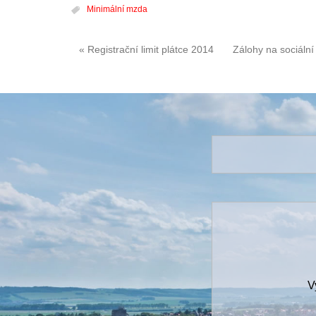
Minimální mzda
« Registrační limit plátce 2014
Zálohy na sociální
V